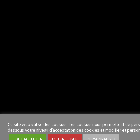
Ce site web utilise des cookies. Les cookies nous permettent de person
dessous votre niveau d’acceptation des cookies et modifier et personn
TOUT ACCEPTER
TOUT REFUSER
PERSONNALISER